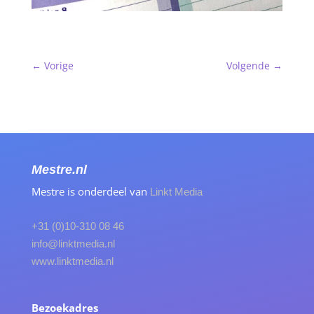
←
Vorige
Volgende
→
Mestre.nl
Mestre is onderdeel van
Linkt Media
+31 (0)10-310 08 46
info@linktmedia.nl
www.linktmedia.nl
Bezoekadres