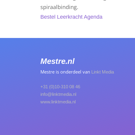
spiraalbinding.
Bestel Leerkracht Agenda
Mestre.nl
Mestre is onderdeel van
Linkt Media
+31 (0)10-310 08 46
info@linktmedia.nl
www.linktmedia.nl