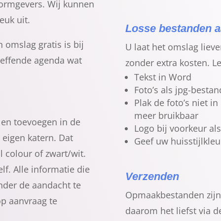
vormgevers. Wij kunnen
euk uit.
Losse bestanden a
 omslag gratis is bij
U laat het omslag liev
treffende agenda wat
zonder extra kosten. L
Tekst in Word
Foto’s als jpg-besta
Plak de foto’s niet i
meer bruikbaar
llen toevoegen in de
Logo bij voorkeur al
 eigen katern. Dat
Geef uw huisstijlkl
l colour of zwart/wit.
lf. Alle informatie die
Verzenden
onder de aandacht te
Opmaakbestanden zijn 
op aanvraag te
daarom het liefst via d