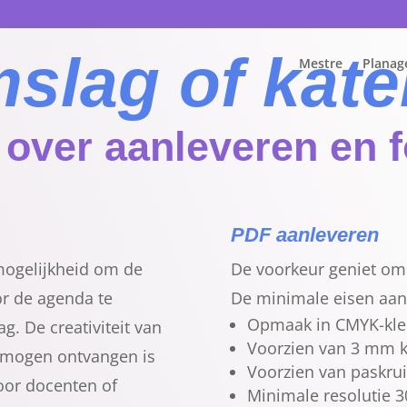
slag of kate
Mestre
Planag
 over aanleveren en 
PDF aanleveren
mogelijkheid om de
De voorkeur geniet om 
r de agenda te
De minimale eisen aan 
Opmaak in CMYK-kle
g. De creativiteit van
Voorzien van 3 mm k
r mogen ontvangen is
Voorzien van paskru
or docenten of
Minimale resolutie 3