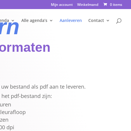
Mijn account
Winkelmand
0 items
rn
enda
Alle agenda’s
Aanleveren
Contact
formaten
uw bestand als pdf aan te leveren.
het pdf-bestand zijn:
uren
leurafloop
izen
00 dpi