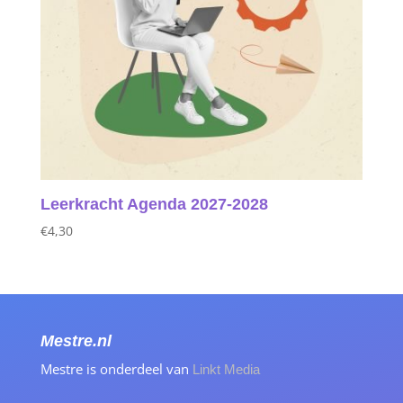
Leerkracht Agenda 2027‑2028
€
4,30
Mestre.nl
Mestre is onderdeel van
Linkt Media