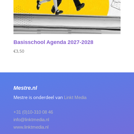
Basisschool Agenda 2027‑2028
€
3,50
Mestre.nl
Mestre is onderdeel van
Linkt Media
+31 (0)10-310 08 46
info@linktmedia.nl
www.linktmedia.nl